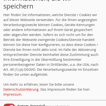
speichern
NEWSLETTER DER SPD
Hier finden Sie Informationen, welche Dienste / Cookies wir
ALSBACH-HÄHNLEIN
auf dieser Webseite verwenden. Für die Ihnen angezeigten
Verarbeitungszwecke können Cookies, Geräte-Kennungen
oder andere Informationen auf Ihrem Gerät gespeichert
Den neuesten Newsletter können Sie
oder abgerufen werden. Sofern es sich nicht um für den
hier als PDF-Datei herunterladen:
Betrieb der Webseite zwingende Cookies/Dienste handelt
können Sie diese hier konfigurieren, so dass diese Cookies /
Newsletter Januar/Februar 2026
Dienste bei Ihnen nicht aktiv sind. Im Falle der Aktivierung
entsprechender Dienste beinhaltet diese Zustimmung auch
Newsletter Frühjahr 2024
Ihre Einwilligung in die Übermittlung bestimmter
personenbezogener Daten in Drittländer, u.a. die USA, nach
Newsletter Januar / Februar 2024
Art. 49 (1) (a) DSGVO. Die Verarbeitungszwecke im Einzelnen
finden Sie unten aufgelistet.
Newsletter Juni 2023
Um mehr zu erfahren, lesen Sie bitte unsere
Datenschutzerklärung
. Das Impressum finden Sie hier:
Newsletter Dezember 2022
Impressum
.
Newsletter September 2022