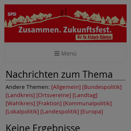
Menü
Nachrichten zum Thema
Andere Themen:
[Allgemein]
[Bundespolitik]
[Landkreis]
[Ortsvereine]
[Landtag]
[Wahlkreis]
[Fraktion]
[Kommunalpolitik]
[Lokalpolitik]
[Landespolitik]
[Europa]
Keine Ergebnisse